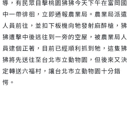
導，有民眾目擊桃園狒狒今天下午在富岡國
中一帶徘徊，立即通報農業局。農業局派遣
人員前往，並扣下板機向牠發射麻醉槍，狒
狒遭擊中後逃往到一旁的空屋，被農業局人
員逮個正著，目前已經順利抓到牠，這隻狒
狒將先送往至台北市立動物園，但後來又決
定轉送六福村，讓台北市立動物園十分錯
愕。