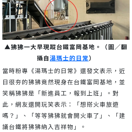
▲狒狒一大早現蹤台鐵富岡基地。（圖／翻
攝自
湯瑪士的日常
）
當時粉專《湯瑪士的日常》還發文表示，近
日很夯的狒狒竟然現身在台鐵富岡基地，並
笑稱狒狒是「新進員工，報到上班」。對
此，網友還開玩笑表示：「想搭火車旅遊
嗎？」、「等等狒狒就會開火車了」、「建
議台鐵將狒狒納入吉祥物」。