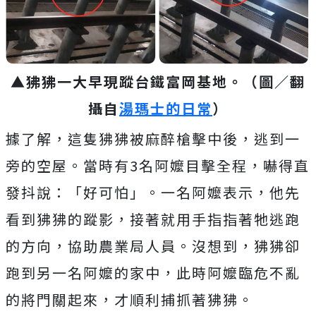
▲狒狒一大早現蹤台鐵富岡基地。（圖／翻
攝自
湯瑪士的日常
）
據了解，這隻狒狒被麻醉槍擊中後，逃到一
旁的空屋。當時有3名阿嬤目擊全程，嚇得直
發抖說：「好可怕」。一名阿嬤表示，他先
看到狒狒的蹤影，接著就用手指指著牠逃跑
的方向，協助農業局人員。沒想到，狒狒卻
跑到另一名阿嬤的家中，此時阿嬤臨危不亂
的將門關起來，才順利捕抓著狒狒。