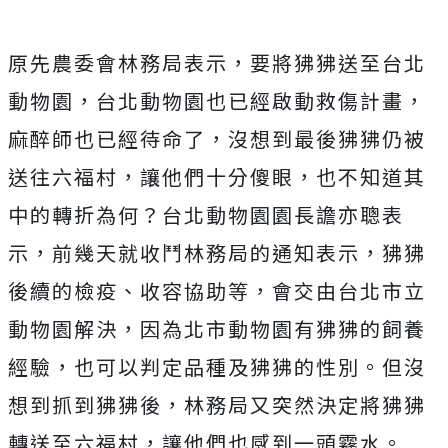
原先農委會林務局表示，要將狒狒送至台北
動物園，台北動物園也已經啟動救傷計畫，
麻醉師也已經待命了，沒想到最後狒狒仍被
送往六福村，讓他們十分傻眼，也不知道其
中的轉折為何？台北動物園園長譫亦聰表
示，前幾天就收鬥林務局的通知表示，狒狒
後續的檢疫、收容協助等，會交由台北市立
動物園解決，因為北市動物園有狒狒的飼養
經驗，也可以判定品種及狒狒的性別。但沒
想到抓到狒狒後，林務局又突然決定將狒狒
轉送至六福村，讓他們也感到一頭霧水。