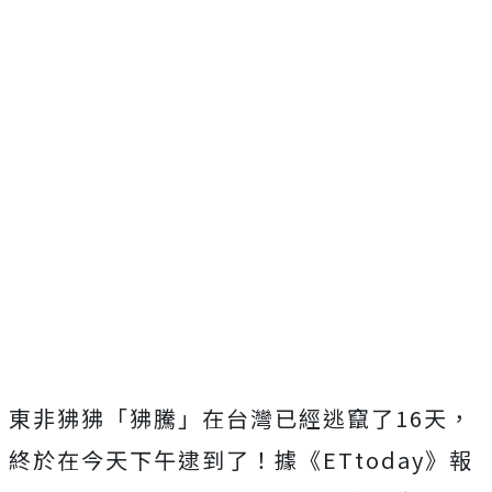
東非狒狒「狒騰」在台灣已經逃竄了16天，
終於在今天下午逮到了！據《ETtoday》報