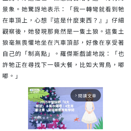
景象。她驚訝地表示：「我一轉彎就看到牠
在車頂上，心想『這是什麼東西？』」仔細
觀察後，她發現那竟然是一隻土狼。這隻土
狼毫無畏懼地坐在汽車頂部，好像在享受著
自己的「制高點」。羅傑斯戲謔地說：「也
許牠正在尋找下一頓大餐，比如大胃鳥，嘟
嘟。」
閱讀文章
arrow_forward_ios