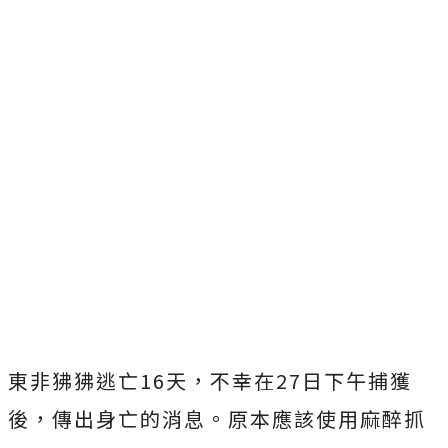
東非狒狒逃亡
16
天，不幸在
27日
下午捕獲
後，傳出身亡的消息。原本應該使用麻醉抓