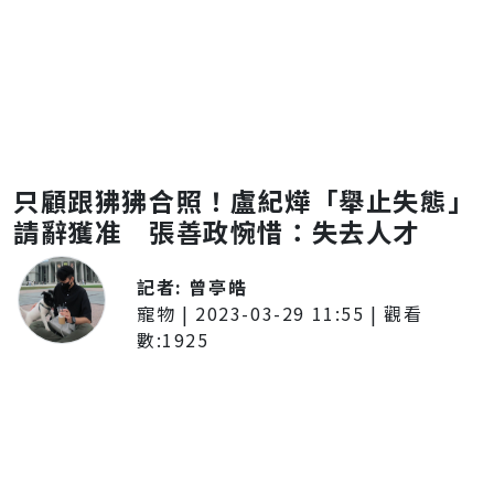
只顧跟狒狒合照！盧紀燁「舉止失態」
請辭獲准 張善政惋惜：失去人才
記者:
曾亭皓
寵物
|
2023-03-29 11:55
| 觀看
數:
1925