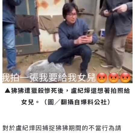
▲
狒狒遭獵殺慘死後，盧紀燁還想著拍照給
女兒。（圖／翻攝自爆料公社）
對於盧紀燁因捕捉狒狒期間的不當行為請