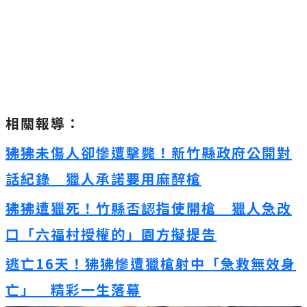
相關報導：
狒狒未傷人卻慘遭擊斃！新竹縣政府公開對
話紀錄 獵人承諾要用麻醉槍
狒狒遭獵死！竹縣否認指使開槍 獵人急改
口「六福村授權的」園方擬提告
逃亡
16
天！狒狒慘遭獵槍射中「急救無效身
亡」 精彩一生落幕