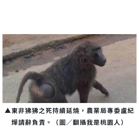
▲東非
狒狒之死持續延燒，農業局專委盧紀
燁請辭負責。（圖／翻攝我是桃園人）