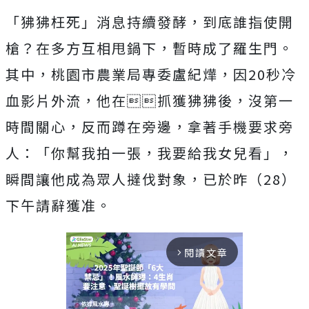
「狒狒枉死」消息持續發酵，到底誰指使開
槍？在多方互相甩鍋下，暫時成了羅生門。
其中，桃園市農業局專委盧紀燁，因20秒冷
血影片外流，他在抓獲狒狒後，沒第一
時間關心，反而蹲在旁邊，拿著手機要求旁
人：「你幫我拍一張，我要給我女兒看」，
瞬間讓他成為眾人撻伐對象，已於昨（28）
下午請辭獲准。
閱讀文章
arrow_forward_ios