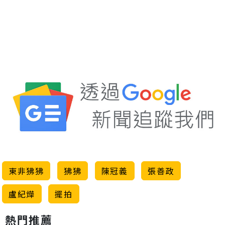
東非狒狒
狒狒
陳冠義
張善政
盧紀燁
擺拍
熱門推薦