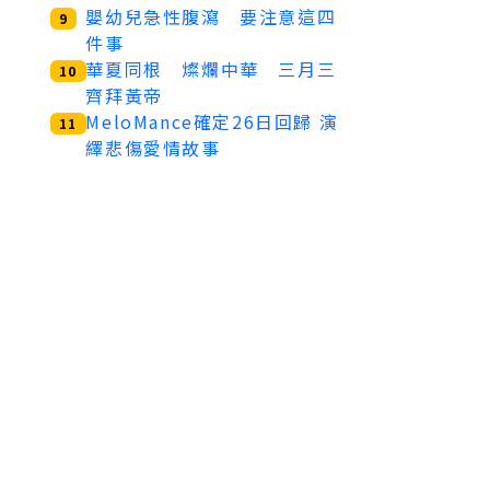
嬰幼兒急性腹瀉 要注意這四
9
件事
華夏同根 燦爛中華 三月三
10
齊拜黃帝
MeloMance確定26日回歸 演
11
繹悲傷愛情故事