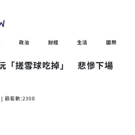
會
政治
財經
生活
國際
玩「搓雪球吃掉」 悲慘下場
| 觀看數:
2308