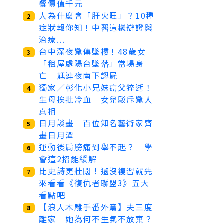
餐價值千元
人為什麼會「肝火旺」？10種
2
症狀報你知！中醫這樣辯證與
治療...
台中深夜驚傳墜樓！48歲女
3
「租屋處陽台墜落」當場身
亡 尪連夜南下認屍
獨家／彰化小兄妹癌父猝逝！
4
生母挨批冷血 女兒駁斥驚人
真相
日月談畫 百位知名藝術家齊
5
畫日月潭
運動後肩膀痛到舉不起？ 學
6
會這2招能緩解
比史詩更壯闊！還沒複習就先
7
來看看《復仇者聯盟3》五大
看點吧
【浪人木雕手番外篇】夫三度
8
離家 她為何不生氣不放棄？