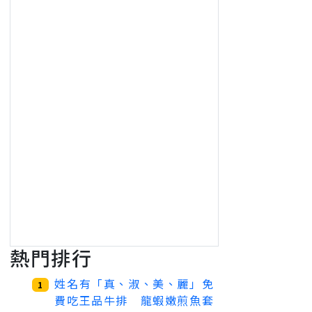
熱門排行
姓名有「真、淑、美、麗」免
1
費吃王品牛排 龍蝦嫩煎魚套