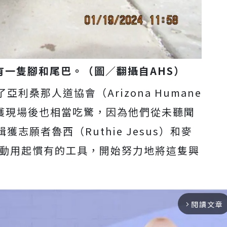
有一隻腳和尾巴。（圖／翻攝自AHS）
利桑那人道協會（Arizona Humane
趕緝獲現場後也相當吃驚，因為他們從未聽聞
志願者魯西（Ruthie Jesus）和麥
gton）動用起慣有的工具，開始努力地將這隻興
閱讀文章
arrow_forward_ios