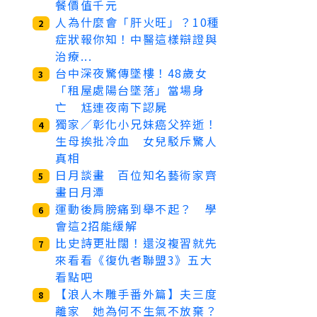
餐價值千元
人為什麼會「肝火旺」？10種
2
症狀報你知！中醫這樣辯證與
治療...
台中深夜驚傳墜樓！48歲女
3
「租屋處陽台墜落」當場身
亡 尪連夜南下認屍
獨家／彰化小兄妹癌父猝逝！
4
生母挨批冷血 女兒駁斥驚人
真相
日月談畫 百位知名藝術家齊
5
畫日月潭
運動後肩膀痛到舉不起？ 學
6
會這2招能緩解
比史詩更壯闊！還沒複習就先
7
來看看《復仇者聯盟3》五大
看點吧
【浪人木雕手番外篇】夫三度
8
離家 她為何不生氣不放棄？