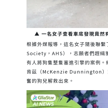
▲ 一名女子查看車底發現竟然
根據外媒報導，這名女子隨後聯繫了亞
Society，AHS），志願者們
有人將狗隻整隻塞進引擎的案例。緝獲
肯茲（McKenzie Dunnin
奮的狗兒解救出來。