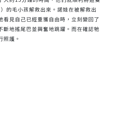
Mute
a）的毛小孩解救出來。諾娃在被解救出
牠看見自己已經重獲自由時，立刻變回了
不斷地搖尾巴並興奮地跳躍。而在確認牠
行照護。