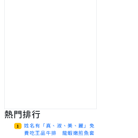
熱門排行
姓名有「真、淑、美、麗」免
1
費吃王品牛排 龍蝦嫩煎魚套