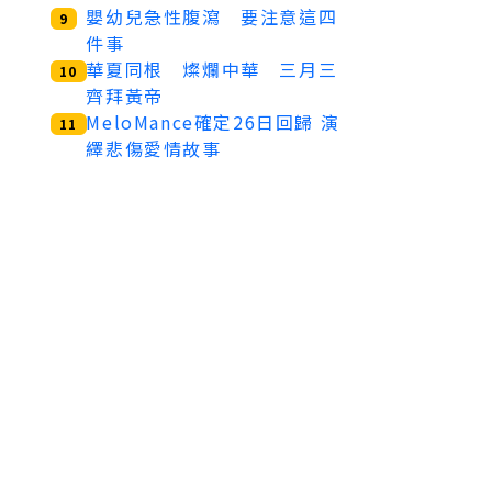
嬰幼兒急性腹瀉 要注意這四
9
件事
華夏同根 燦爛中華 三月三
10
齊拜黃帝
MeloMance確定26日回歸 演
11
繹悲傷愛情故事