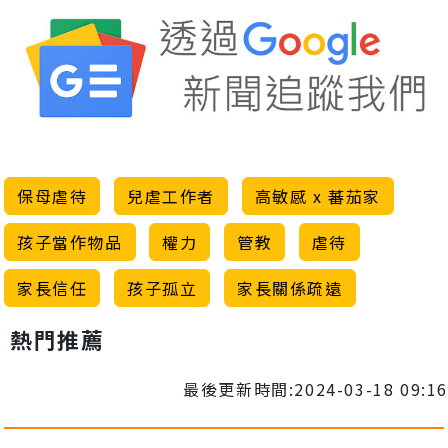
保母虐待
兒虐工作者
高敏感 x 蕃茄家
孩子當作物品
權力
管教
虐待
家長信任
孩子孤立
家長關係疏遠
熱門推薦
最後更新時間:2024-03-18 09:16