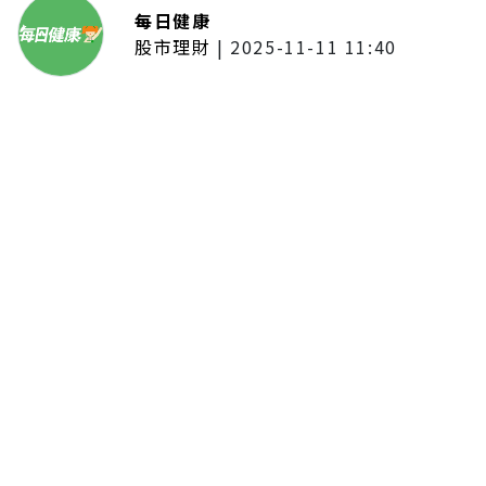
每日健康
股市理財
|
2025-11-11 11:40
「夢想新聲音」登場福建 朱建楷
奪冠展新秀風采
留言評論
分享