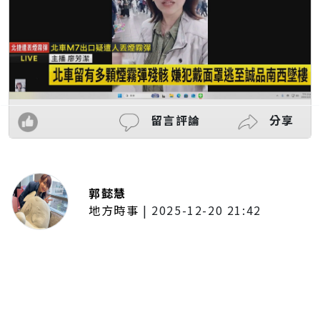
留言評論
分享
郭懿慧
地方時事
|
2025-12-20 21:42
捷運無差別攻擊事件後社會齊哀
悼 北捷暫關燈飾、民眾自發獻花
追思