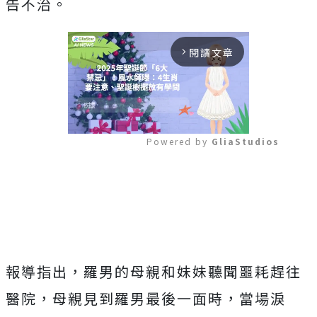
告不治。
閱讀文章
arrow_forward_ios
Powered by 
GliaStudios
Mute
報導指出，羅男的母親和妹妹聽聞噩耗趕往
醫院，母親見到羅男最後一面時，當場淚