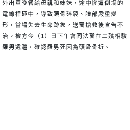
外出買晚餐給母親和妹妹，途中慘遭倒塌的
電線桿砸中，導致頭骨碎裂、臉部嚴重變
形，當場失去生命跡象，送醫搶救後宣告不
治。檢方今（1）日下午會同法醫在二殯相驗
羅男遺體，確認羅男死因為頭骨骨折。