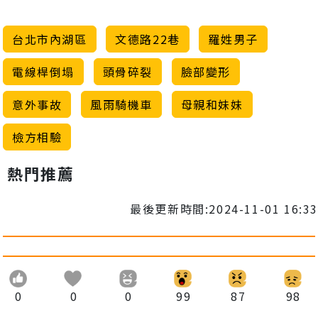
台北市內湖區
文德路22巷
羅姓男子
電線桿倒塌
頭骨碎裂
臉部變形
意外事故
風雨騎機車
母親和妹妹
檢方相驗
熱門推薦
最後更新時間:2024-11-01 16:33
0
0
0
99
87
98