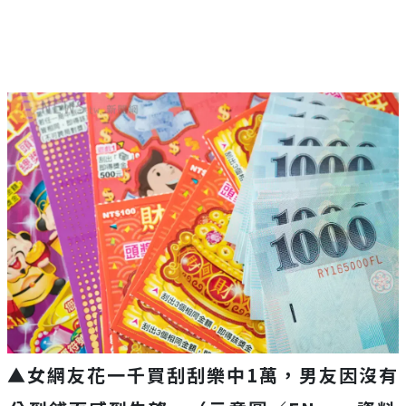
▲女網友花一千買刮刮樂中1萬，男友因沒有