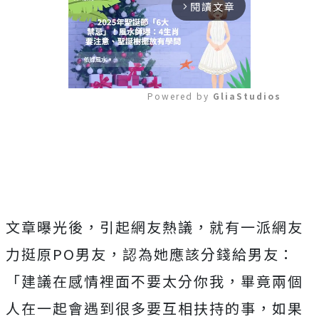
閱讀文章
arrow_forward_ios
Powered by 
GliaStudios
Mute
文章曝光後，引起網友熱議，就有一派網友
力挺原PO男友，認為她應該分錢給男友：
「建議在感情裡面不要太分你我，畢竟兩個
人在一起會遇到很多要互相扶持的事，如果