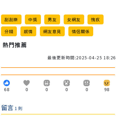
刮刮樂
中獎
男友
女網友
愧疚
分錢
感情
網友意見
情侶關係
熱門推薦
最後更新時間:2025-04-25 18:26
68
0
0
0
0
98