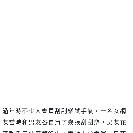
過年時不少人會買刮刮樂試手氣，一名女網
友當時和男友各自買了幾張刮刮樂，男友花