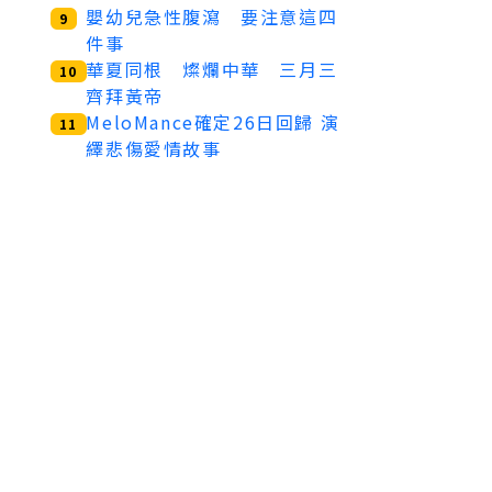
嬰幼兒急性腹瀉 要注意這四
9
件事
華夏同根 燦爛中華 三月三
10
齊拜黃帝
MeloMance確定26日回歸 演
11
繹悲傷愛情故事