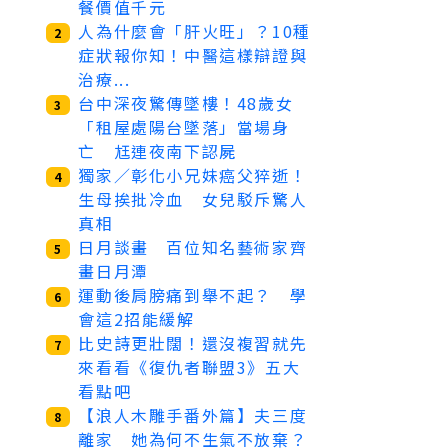
餐價值千元
人為什麼會「肝火旺」？10種
2
症狀報你知！中醫這樣辯證與
治療...
台中深夜驚傳墜樓！48歲女
3
「租屋處陽台墜落」當場身
亡 尪連夜南下認屍
獨家／彰化小兄妹癌父猝逝！
4
生母挨批冷血 女兒駁斥驚人
真相
日月談畫 百位知名藝術家齊
5
畫日月潭
運動後肩膀痛到舉不起？ 學
6
會這2招能緩解
比史詩更壯闊！還沒複習就先
7
來看看《復仇者聯盟3》五大
看點吧
【浪人木雕手番外篇】夫三度
8
離家 她為何不生氣不放棄？