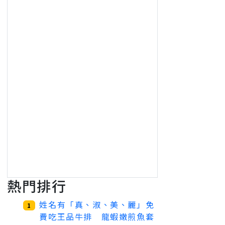
熱門排行
姓名有「真、淑、美、麗」免
1
費吃王品牛排 龍蝦嫩煎魚套