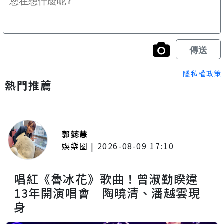
隱私權政策
熱門推薦
郭懿慧
娛樂圈
|
2026-08-09 17:10
唱紅《魯冰花》歌曲！曾淑勤睽違
13年開演唱會 陶曉清、潘越雲現
身