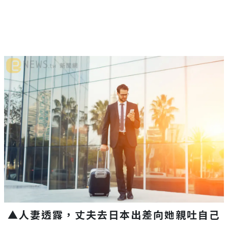
▲人妻透露，丈夫去日本出差向她親吐自己