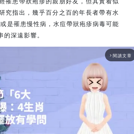
經罹患帶狀疱疹的親朋好友，但其實看似
研究指出，幾乎百分之百的年長者帶有水
、或是罹患慢性病，水痘帶狀疱疹病毒可能
串的深遠影響。
閱讀文章
arrow_forward_ios