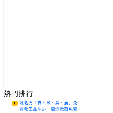
熱門排行
姓名有「真、淑、美、麗」免
1
費吃王品牛排 龍蝦嫩煎魚套