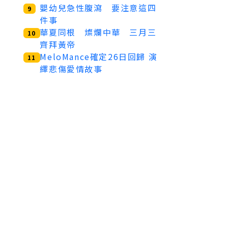
嬰幼兒急性腹瀉 要注意這四
9
件事
華夏同根 燦爛中華 三月三
10
齊拜黃帝
MeloMance確定26日回歸 演
11
繹悲傷愛情故事