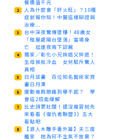
餐價值千元
人為什麼會「肝火旺」？10種
2
症狀報你知！中醫這樣辯證與
治療...
台中深夜驚傳墜樓！48歲女
3
「租屋處陽台墜落」當場身
亡 尪連夜南下認屍
獨家／彰化小兄妹癌父猝逝！
4
生母挨批冷血 女兒駁斥驚人
真相
日月談畫 百位知名藝術家齊
5
畫日月潭
運動後肩膀痛到舉不起？ 學
6
會這2招能緩解
比史詩更壯闊！還沒複習就先
7
來看看《復仇者聯盟3》五大
看點吧
【浪人木雕手番外篇】夫三度
8
離家 她為何不生氣不放棄？