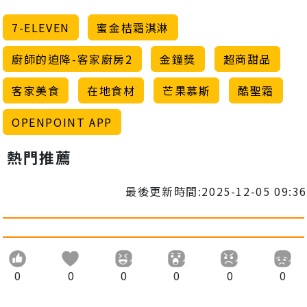
7-ELEVEN
蜜金桔霜淇淋
廚師的迫降-客家廚房2
金鐘獎
超商甜品
客家美食
在地食材
芒果慕斯
酷聖霜
OPENPOINT APP
熱門推薦
最後更新時間:2025-12-05 09:36
0
0
0
0
0
0