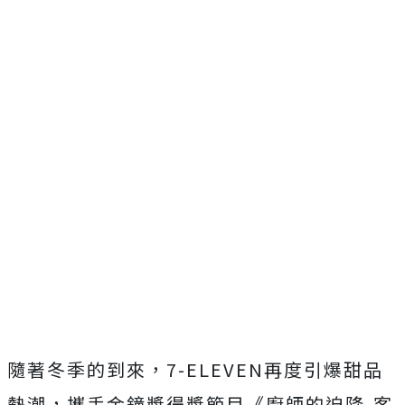
隨著冬季的到來，7-ELEVEN再度引爆甜品
熱潮，攜手金鐘獎得獎節目《廚師的迫降-客