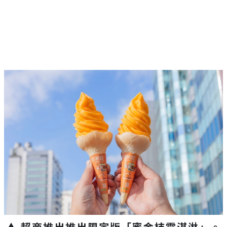
▲ 超商推出推出限定版「蜜金桔霜淇淋」。