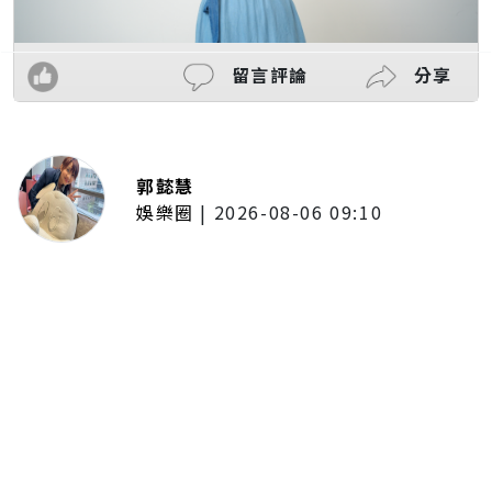
留言評論
分享
郭懿慧
娛樂圈
|
2026-08-06 09:10
洪毓璟強迫症復發！花蓮住處2度失
火留陰影 出門前狂拍插頭、彈指
確認