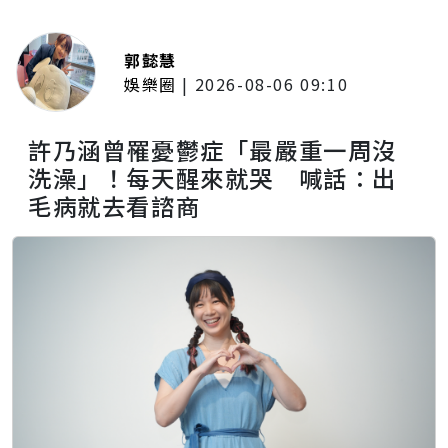
郭懿慧
娛樂圈
|
2026-08-06 09:10
許乃涵曾罹憂鬱症「最嚴重一周沒
洗澡」！每天醒來就哭 喊話：出
毛病就去看諮商