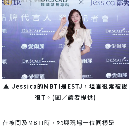
▲
Jessica
的
MBTI是
ESTJ，坦言很常被說
很T
。(圖／讀者提供)
在被問及
MBTI
時，她與現場一位同樣是