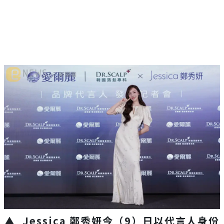
▲
Jessica
鄭秀妍今（
9
）日以代言人身份