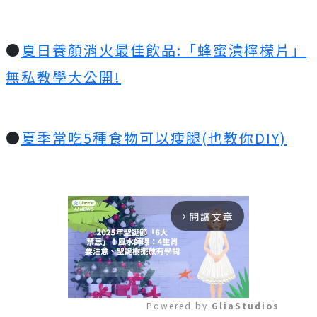
●
夏日養顏消火最佳飲品:「蜂蜜漬檸檬片」
無私教學大公開!
●
夏季常吃5種食物可以瘦腿(也教你DIY)
閱讀文章
arrow_forward_ios
Powered by 
GliaStudios