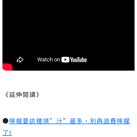
《延伸閱讀》
●
檸檬要這樣擠”汁”最多，別再浪費檸檬
了!