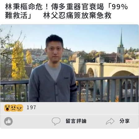
林秉樞命危！傳多重器官衰竭「99%
難救活」 林父忍痛簽放棄急救
197
留言評論
分享