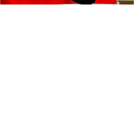
168
留言評論
分享
郭懿慧
焦點
|
2025-01-02 15:34
韓國空難奪179命！陳世凱視察松山機
場攔阻系統 強調飛航安全「零容
忍」