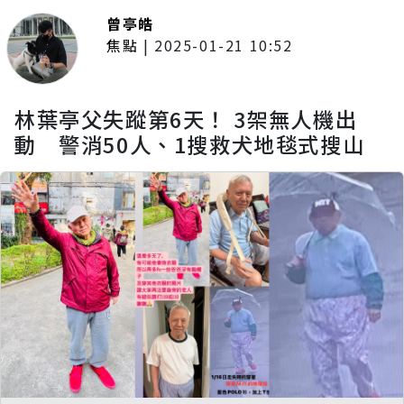
曾亭皓
焦點
|
2025-01-21 10:52
林葉亭父失蹤第6天！ 3架無人機出
動 警消50人、1搜救犬地毯式搜山