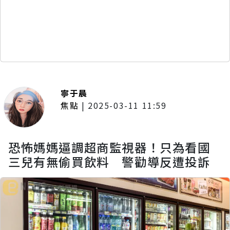
寧于晨
焦點
|
2025-03-11 11:59
恐怖媽媽逼調超商監視器！只為看國
三兒有無偷買飲料 警勸導反遭投訴