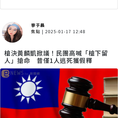
寧于晨
焦點
|
2025-01-17 12:48
槍決黃麟凱掀議！民團高喊「槍下留
人」搶命 昔僅1人逃死獲假釋