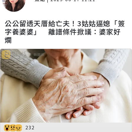
公公留透天厝給亡夫！3姑姑逼媳「簽
字養婆婆」 離譜條件掀議：婆家好
爛
232