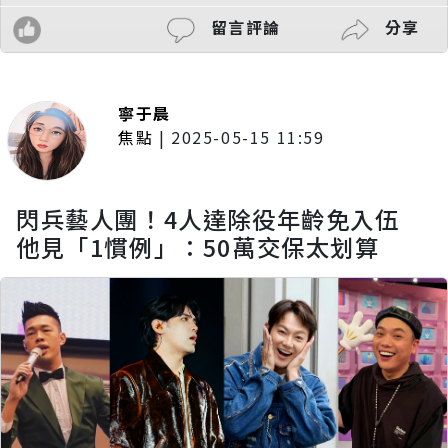
留言評論
分享
寧于晨
焦點
|
2025-05-15 11:59
閃兵藝人團！4人達除役年齡免入伍
他見「1慣例」：50萬交保太划算