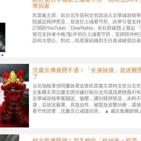
帶回家
民眾黨主席、前台北市長柯文哲因涉入京華城容積率
院裁定羈押禁見，並送往土城看守所。此舉引發支持者不滿
訂閱的YouTuber「DearNaNa」在社群媒體上
號召支持者今晚7點半前往土城看守所，安靜陪伴柯
語和大聲公。對此，民眾黨組織部主任黃成峻受訪表
希望現場和
沈慶京傳身體不適！「全身抽搐」急送醫
了
台北地檢署偕同廉政署追查民眾黨主席柯文哲台北市
京集團主席沈慶京因涉嫌行賄台北市議員應曉薇474
京華城容積率案關說、施壓，遭到羈押禁見，未料不
適，且狀況嚴重、具急迫性，被緊急送醫治療，還接
看守所證實，沈慶京已戒護回所。 ▲ 威京集團創
文哲（右）。（圖／翻攝自簡舒
柯文哲遭羈押！四叉貓吃「銀絲卷＋奶茶