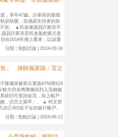
逝，享年47歲。許家蓓的最後
中秋節快樂，並感謝支持者的鼓
不捨。 ▲民進黨議員許家蓓不
 議員許家蓓是民進黨創黨元老
但在2014年捲土重來，以該選
分類 : 焦點討論 | 2024-09-18
被告」 律師揭原因：言之
陳珮琪被查出透過ATM將619
今檢方仍未將陳佩琪列入洗錢被
系統仍可查詢金流，加上帳戶
錢，仍言之過早」。 ▲ 柯文哲
存入自己和3名子女的銀行帳戶。
分類 : 焦點討論 | 2024-09-12
s」 小草激動喊：把阿北