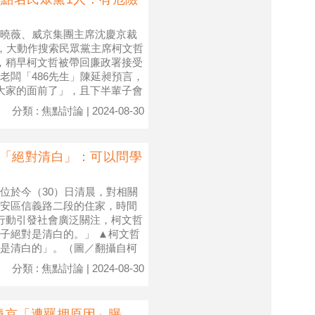
曉薇、威京集團主席沈慶京裁
路，大動作搜索民眾黨主席柯文哲
，稍早柯文哲被帶回廉政署接受
老闆「486先生」陳延昶預言，
大家的面前了」，且下半輩子會
分類 : 焦點討論 | 2024-08-30
冤「絕對清白」：可以問學
位於今（30）日清晨，對相關
安區信義路二段的住家，時間
行動引發社會廣泛關注，柯文哲
子絕對是清白的。」 ▲柯文哲
是清白的」。（圖／翻攝自柯
分類 : 焦點討論 | 2024-08-30
慶京「遭羈押原因」曝