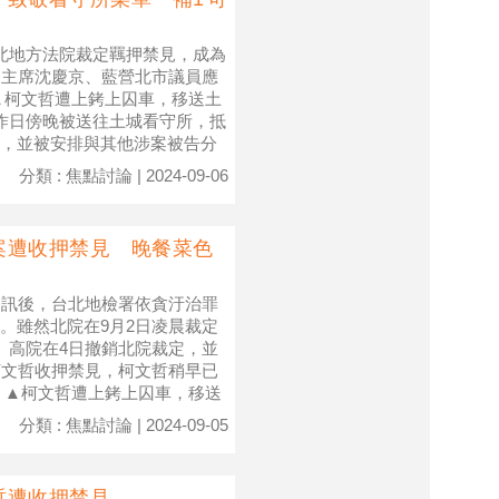
北地方法院裁定羈押禁見，成為
團主席沈慶京、藍營北市議員應
▲柯文哲遭上銬上囚車，移送土
於昨日傍晚被送往土城看守所，抵
，並被安排與其他涉案被告分
分類 : 焦點討論 | 2024-09-06
案遭收押禁見 晚餐菜色
審訊後，台北地檢署依貪汙治罪
。雖然北院在9月2日凌晨裁定
。高院在4日撤銷北院裁定，並
柯文哲收押禁見，柯文哲稍早已
 ▲柯文哲遭上銬上囚車，移送
分類 : 焦點討論 | 2024-09-05
哲遭收押禁見