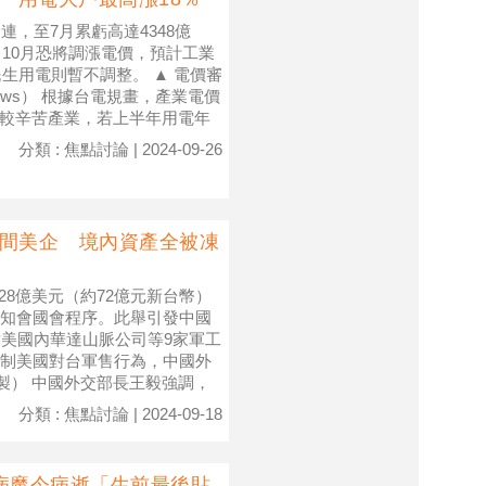
，至7月累虧高達4348億
，10月恐將調漲電價，預計工業
生用電則暫不調整。 ▲ 電價審
ws） 根據台電規畫，產業電價
營運較辛苦產業，若上半年用電年
分類 : 焦點討論 | 2024-09-26
9間美企 境內資產全被凍
28億美元（約72億元新台幣）
知會國會程序。此舉引發中國
對美國內華達山脈公司等9家軍工
▲反制美國對台軍售行為，中國外
繪製） 中國外交部長王毅強調，
分類 : 焦點討論 | 2024-09-18
病魔今病逝「生前最後貼