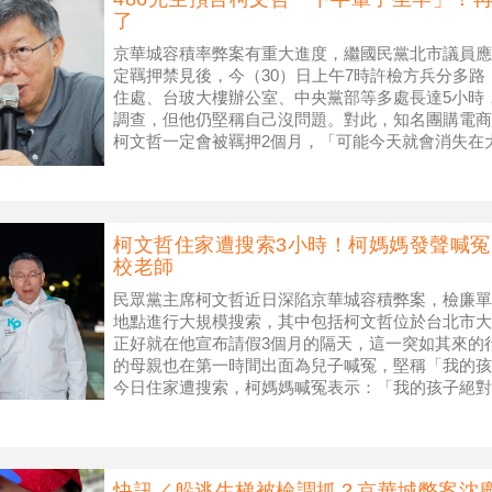
了
京華城容積率弊案有重大進度，繼國民黨北市議員應
定羈押禁見後，今（30）日上午7時許檢方兵分多
住處、台玻大樓辦公室、中央黨部等多處長達5小時
調查，但他仍堅稱自己沒問題。對此，知名團購電商
柯文哲一定會被羈押2個月，「可能今天就會消失在
在牢裡度過，同時點名下一位有
柯文哲住家遭搜索3小時！柯媽媽發聲喊
校老師
民眾黨主席柯文哲近日深陷京華城容積弊案，檢廉單
地點進行大規模搜索，其中包括柯文哲位於台北市大
正好就在他宣布請假3個月的隔天，這一突如其來的
的母親也在第一時間出面為兒子喊冤，堅稱「我的孩
今日住家遭搜索，柯媽媽喊冤表示：「我的孩子絕對
文哲 IG） 今日清晨，檢調單位
快訊／躲逃生梯被檢調抓？京華城弊案沈