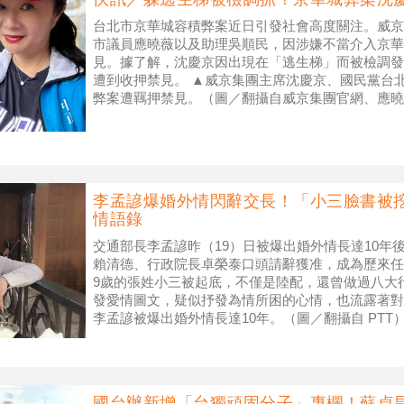
台北市京華城容積弊案近日引發社會高度關注。威京
市議員應曉薇以及助理吳順民，因涉嫌不當介入京華
見。據了解，沈慶京因出現在「逃生梯」而被檢調發
遭到收押禁見。 ▲威京集團主席沈慶京、國民黨台
弊案遭羈押禁見。（圖／翻攝自威京集團官網、應曉
查，京華城的容積率在柯文哲市長任內從5
李孟諺爆婚外情閃辭交長！「小三臉書被挖
情語錄
交通部長李孟諺昨（19）日被爆出婚外情長達10年
賴清德、行政院長卓榮泰口頭請辭獲准，成為歷來任
9歲的張姓小三被起底，不僅是陸配，還曾做過八大
發愛情圖文，疑似抒發為情所困的心情，也流露著對
李孟諺被爆出婚外情長達10年。（圖／翻攝自 PTT
諺與張女的婚外
國台辦新增「台獨頑固分子」專欄！蘇貞昌