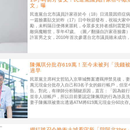
文」曝
民進黨台北市議員許家蓓於今（18）日清晨因癌症病
一篇臉書貼文於昨（17）日中秋節發布，祝福大家
勵，未料隔日便傳來噩耗，令眾多支持者感到震驚與
敵病魔離世，享年47歲。（圖／翻攝自許家蓓臉書）
許富男之女，2010年首次參選台北市議員雖未成功，
區第二高票當選松山
陳佩琪分批存619萬！至今未被列「洗錢
過早
民眾黨主席柯文哲陷入京華城弊案遭羈押禁見後，妻子
萬元現金分批存入自己和3名子女的銀行帳戶，但至
告。對此，有律師分析關鍵原因，直言：「因為銀行
並非人頭帳戶，所以目前要認定陳佩琪的行為涉及洗
妻子陳佩琪被查出透過ATM將619萬元現金分60次
（圖／翻攝自 陳佩
網紅號召今晚衝土城看守所「陪阿北3hr