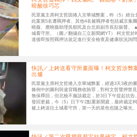
暗酸徐巧芯
民眾黨主席柯文哲因捲入京華城弊案，昨（5）經台
此案第5名遭羈押者。其他4名被羈押者包括威京集
曉薇、應曉薇助理吳順民及台北前副市長彭振聲。 
城看守所。（圖／翻攝自三立新聞網YT） 柯文哲
達後即按照羈押法規定進行安全檢查及健康狀況詢問
開居住。根據看守所的九月菜單
快訊／上銬送看守所畫面曝！柯文哲涉弊
出爐
民眾黨主席柯文哲捲入京華城弊案，經過3天3夜的
條例中的圖利與違背職務收賄罪，對柯文哲聲押禁見
無保釋回，但北檢不服該裁定，於3日下午提起抗告
發回更裁，今（5）日下午2點重新開庭，最終裁定
被上銬送往土城看守所，第一天的菜色也隨之曝光。
土城看守所。（圖／翻攝自三立
快訊／第二次羈押庭裁定結果確定 柯文