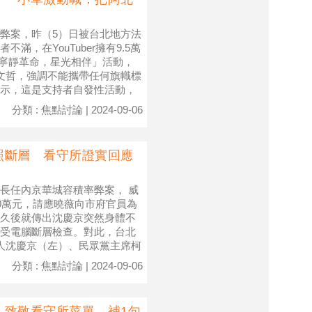
弊案，昨（5）日被台北地方法
，在YouTuber擁有9.5萬
發起「寧靜革命，星光相伴」活動，
文哲，強調不能攜帶任何旗幟標
示，這是支持者自發性活動，
分類 : 焦點討論 | 2024-09-06
照斷層 看守所證實回應
長任內京華城容積率弊案， 威
0萬元，請應曉薇向市府官員為
久後就傳出沈慶京突然身體不
受電腦斷層檢查。對此，台北
辦人沈慶京（左）、民眾黨主席柯
分類 : 焦點討論 | 2024-09-06
」致敬看守所菜單 補1句