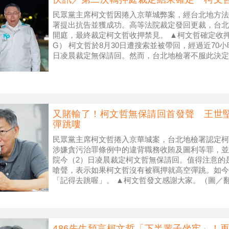
民眾黨主席柯文哲因捲入京華城弊案，經台北地方法
署提出抗告並獲成功。高等法院裁定發回更裁，台北
開庭，最終裁定柯文哲收押禁見。 ▲柯文哲確定收押
G） 柯文哲於8月30日遭搜索並被帶回，經過近70
日凌晨裁定無保請回。然而，台北地檢署不服此決定
持，要求重新審理。根據高等
又賭輸了！柯文哲無保請回首發聲 王世
彈跳嘍
民眾黨主席柯文哲捲入京華城案，台北地檢署認定柯
涉嫌貪污治罪條例中的違背職務收賄及圖利等罪，並
院今（2）日凌晨裁定柯文哲無保請回。值得注意的
嗆聲，表示如果柯文哲沒有被羈押就高空彈跳。如今
「記得去跳喔」。 ▲柯文哲發文感謝大家。（圖／
於今（2）清晨5時許在臉書發文，
486先生預言柯文哲「下半輩子坐牢」！