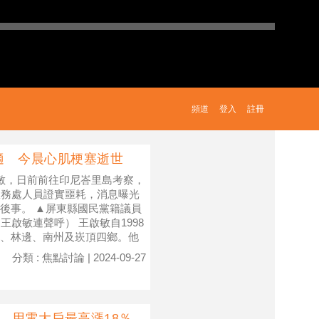
頻道
登入
註冊
適 今晨心肌梗塞逝世
敏，日前前往印尼峇里島考察，
服務處人員證實噩耗，消息曝光
後事。 ▲屏東縣國民黨籍議員
啟敏連聲呼） 王啟敏自1998
、林邊、南州及崁頂四鄉。他
分類 : 焦點討論 | 2024-09-27
％ 用電大戶最高漲18％