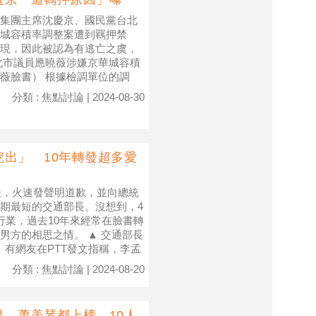
集團主席沈慶京、國民黨台北
城容積率調整案遭到羈押禁
現，因此被認為有逃亡之虞，
北市議員應曉薇涉嫌京華城容積
薇臉書） 根據檢調單位的調
分類 : 焦點討論 | 2024-08-30
出」 10年轉發超多愛
後，火速發聲明道歉，並向總統
期最短的交通部長。沒想到，4
行業，過去10年來經常在臉書轉
男方的相思之情。 ▲ 交通部長
） 有網友在PTT發文指稱，李孟
分類 : 焦點討論 | 2024-08-20
、蕭美琴都上榜 10人