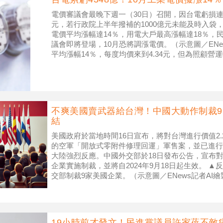
電價審議會最晚下週一（30日）召開，因台電虧損連連
元，若行政院上半年撥補的1000億元未能及時入袋
電價平均漲幅達14％，用電大戶最高漲幅達18％，民
議會即將登場，10月恐將調漲電價。（示意圖／ENe
平均漲幅14％，每度均價來到4.34元，但為照顧
減5％以
不爽美國賣武器給台灣！中國大動作制裁
結
美國政府於當地時間16日宣布，將對台灣進行價值2.
的空軍「開放式零附件修理回運」軍售案，並已進行
大陸強烈反應。中國外交部於18日發布公告，宣布
企業實施制裁，並將自2024年9月18日起生效。 
交部制裁9家美國企業。（示意圖／ENews記者AI
美國向中國
19小時前才發文！民進黨議員許家蓓不敵