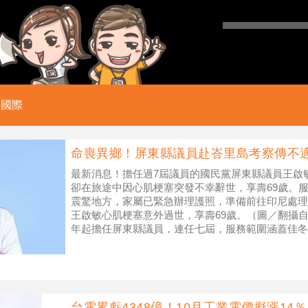
國際
命喪異鄉！屏東縣議員赴峇里島考察傳不
最新消息！擔任過7屆議員的國民黨屏東縣議員王啟
卻在旅途中因心肌梗塞突發不幸辭世，享壽69歲。
震驚地方，家屬已緊急辦理護照，準備前往印尼處理
王啟敏心肌梗塞意外過世，享壽69歲。（圖／翻攝自王
年起擔任屏東縣議員，連任七屆，服務範圍涵蓋佳冬
以為人客氣、關心地方事務
台電累虧4348億！10月工業電價擬漲14