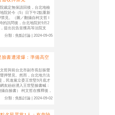
院裁定無保請回後，台北地檢
地院於今（5）日下午2點重新
禁見。（圖／翻攝自柯文哲 I
小時的訊問後，台北地院於9月2
，提出抗告並獲高等法院支
分類 : 焦點討論 | 2024-09-05
堅臉書遭灌爆：準備高空
文哲與前台北市副市長彭振聲
聲押禁見。然而，台北地方法
是，民進黨立委王世堅9月底才
網友紛紛湧入王世堅臉書喊：
翻攝自臉書） 柯文哲在獲釋後，
分類 : 焦點討論 | 2024-09-02
再點名民眾黨1人：有危險