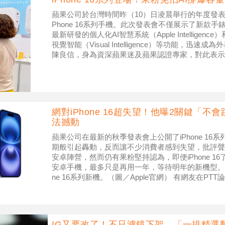
蘋果公司於台灣時間昨（10）日凌晨舉行的年度發表
Phone 16系列手機。此次發表會不僅展示了新款
最新研發的個人化AI智慧系統（Apple Intellige
視覺智能（Visual Intelligence）等功能，迅速成
陳良信，身為資深蘋果迷及蘋果認證專家，對此表示
網對iPhone 16超失望！他曝2關鍵「
法撼動
蘋果公司在最新的秋季發表會上公開了iPhone 1
期般引起轟動，反而讓不少消費者感到失望，批評聲
安卓陣營，然而仍有果粉堅持認為，即便iPhone 
安卓手機，最多只是再用一年，等待明年的新機型。 ▲
ne 16系列新機。（圖／Apple官網） 有網友在PT
IG又要改了！不只濾鏡下架 「一排精選