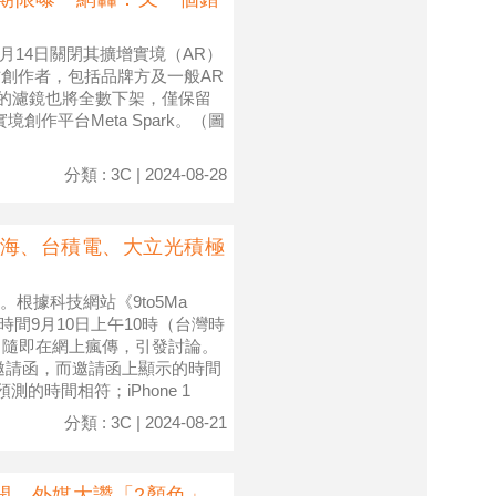
1月14日關閉其擴增實境（AR）
三方創作者，包括品牌方及一般AR
上的濾鏡也將全數下架，僅保留
創作平台Meta Spark。（圖
分類 : 3C | 2024-08-28
市 鴻海、台積電、大立光積極
根據科技網站《9to5Ma
時間9月10日上午10時（台灣時
出隨即在網上瘋傳，引發討論。
媒體邀請函，而邀請函上顯示的時間
的時間相符；iPhone 1
分類 : 3C | 2024-08-21
公開 外媒大讚「2顏色」