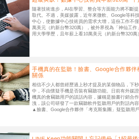
隨著技術進步，AI在學習、整合等方面能力將不斷
取代。不過，美媒披露，近年來微軟、Google等
中心，使數據中心技術員的需求大增，這份工作不僅
萬美元（約新台幣320萬），被外界視為「神仙工作
用大學學歷，且年薪上看10萬美元（約新台幣320
（示意圖／ENe
手機真的在監聽！臉書、Google合作夥
關係
相信不少人都曾經歷過上秒才提及的某個物品，下秒
中，不由懷疑手機是否裝有竊聽功能。日前有外媒證
機真的會竊聽用戶的談話內容，據稱是臉書行銷合作
洩，該公司研發了一款竊聽軟件監聽用戶的對話內容
▲臉書、Google合作夥伴「考克斯集團」疑監聽
人化廣告。（示意圖／Shutter
LINE Keep功能關閉！忘記備份「1招最