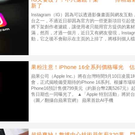
新了
Instagram（IG）因為可以透過影像畫面與網友
台之一，不過近日卻因為官方的一些更新項目引起使用
將下架創作者濾鏡，讓使用者只能用官方提供的素材
滿，然而，才過一個月，近日又有網友發現，Insta
動，它之後不會顯示在主頁的上排了，將移到個人檔
到個人主頁的
果粉注意！iPhone 16全系列價格曝光 估
蘋果公司（Apple Inc.）將在台灣時間9月10日凌晨
會，正式揭曉備受期待的iPhone 16系列。根據市場研究
Phone16預計售價799美元（約新台幣2萬5267
售日期也一同曝光了。 ▲「Apple 特別活動」將於
（圖／翻攝自蘋果官網） 蘋果首款AI手機
超級爽缺！數據中心技術員年薪320萬 