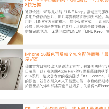
8快把握
通訊軟體LINE常見功能「LINE Keep」雲端空間服
多用戶儲存的照片、影片等資料將面臨消失風險。為
用戶，LINE官方日前釋出「最後救援方式」，即日起
步驟，就可備份先前所存資料，這應該是最後機會，
盡快完成申請。 ▲通訊軟體LINE的「LINE Keep
iPhone 16新色再反轉？知名配件商曝
度超高
蘋果官方日前釋出活動邀請函宣布，將於美國時間9月
日凌晨一點）在美國Apple Park舉行備受矚目的秋
e 16系列，這次發表會的邀請函以「It's Glowt
的顏色，並首次引入AI人工智慧功能，令粉絲們期
於新產品的爆料和謠言也日益增多，先前傳出iPhone 1
FB、IG「創作者濾鏡」將下架！最後使