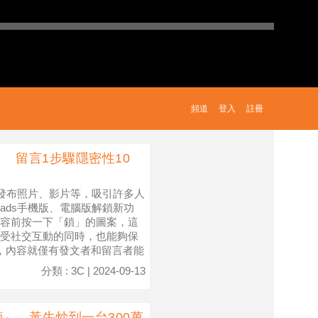
頻道
登入
註冊
」 留言1步驟隱密性10
能發布照片、影片等，吸引許多人
ads手機版、電腦版解鎖新功
容前按一下「鎖」的圖案，這
受社交互動的同時，也能夠保
案，內容就僅有發文者和留言者能
分類 : 3C | 2024-09-13
師」 黃牛炒到一台300萬