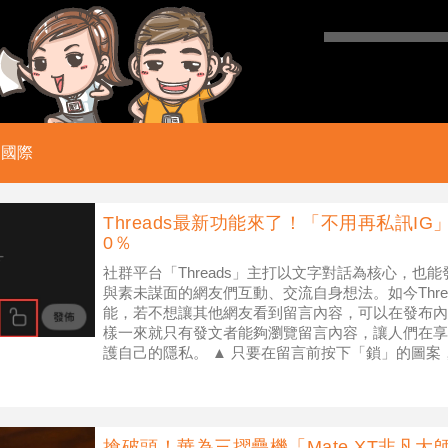
國際
Threads最新功能來了！「不用再私訊IG
0％
社群平台「Threads」主打以文字對話為核心，也
與素未謀面的網友們互動、交流自身想法。如今Thre
能，若不想讓其他網友看到留言內容，可以在發布內
樣一來就只有發文者能夠瀏覽留言內容，讓人們在享
護自己的隱私。 ▲ 只要在留言前按下「鎖」的圖
查看。（圖／翻攝自
搶破頭！華為三摺疊機「Mate XT非凡大