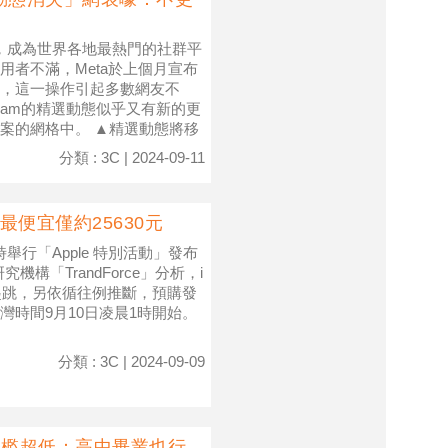
互動，成為世界各地最熱門的社群平
者不滿，Meta於上個月宣布
，這一操作引起多數網友不
gram的精選動態似乎又有新的更
案的網格中。 ▲精選動態將移
分類 : 3C | 2024-09-11
最便宜僅約25630元
1時舉行「Apple 特別活動」發布
機構「TrandForce」分析，i
元）起跳，另依循往例推斷，預購發
台灣時間9月10日凌晨1時開始。
分類 : 3C | 2024-09-09
門檻超低：高中畢業也行