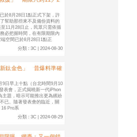
務已於8月28日1點正式下架，許
了幫助那些來不及備份資料的
至11月28日止，民眾只需依循
務必把握時間，在有限期限內
」雲端空間已於8月28日1點正
分類 : 3C | 2024-08-30
「最新鈦金色」 昔爆料準確
9日早上十點（台北時間9月10
季發表會，正式揭曉新一代iPhon
ime」為主題，暗示可能推出更為繽紛
待不已。隨著發表會的臨近，關
6 Pro系
分類 : 3C | 2024-08-29
用期限曝 網轟：又一個錯