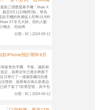
最新三摺疊螢幕手機「Mate X
截至9月11日晚間7點，華為
款手機的售價從人民幣19,999
Mate XT非凡大師」預約人數
設計概念，宛如將
分類 : 3C | 2024-09-12
iPhone預計明年9月
內所有販售的手機、平板、攝影相
盟規定，蘋果近年已逐步將旗下
果公司近日舉行了一場備受矚目的產
按照以往慣例，蘋果每次推出新產品
已經下架了7款舊型號，其中包
分類 : 3C | 2024-09-12
容量 「口袋相簿」再加1TB