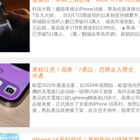
科技大戰！繼蘋果推出iPhone16後，華為也接著推出
T非凡大師」，自9月7日開放預約以來熱度持續攀升。
商城顯示預約人數已突破511萬人，成為市場焦點。這
元起跳，最高版本1TB售價達到23,999元。 ▲華為「
已突破511萬人。（圖／翻攝自華為官網） 新穎的
果粉注意！蘋果「7產品」恐將走入歷史 2款
停產
歐盟2022年通過法案，自2024年底開始，歐盟境
機的充電接口必須統一採用USB-C規格，為符合歐
產品的充電接口從Lightning轉換為USB-C。蘋
品發表會，正式推出了全新的iPhone 16系列。
後，舊款產品就會被下架，此次也不例外，蘋果官方
括
iPhone 16系列登場！果粉免怕AI撐爆