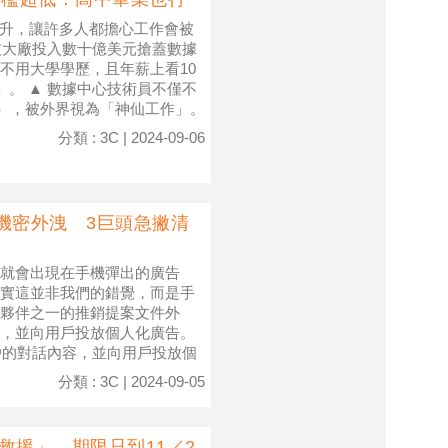
提升，讓許多人都擔心工作會被
科技大廠投入數十億美元搶蓋數據
不用大學學歷，且年薪上看10
」。 ▲ 數據中心技術員不僅不
萬），被外界視為「神仙工作」。
分類 : 3C | 2024-09-06
伴機密外洩 3巨頭急撇清
就會出現在手機彈出的廣告
實這並非我們的錯覺，而是手
夥伴之一的推銷提案文件外
，並向用戶投放個人化廣告。
用戶的對話內容，並向用戶投放個
分類 : 3C | 2024-09-05
後救援」 期限只到11／2