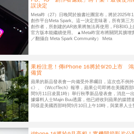
誤決定
Meta昨（27）日晚間於臉書社團宣布，將於2025年
創作平台Meta Spark。這一決定意味著，所有第
創作者，所創建的AR效果將無法再使用，FB和IG
官方版本能繼續使用。 ▲Meta昨宣布將關閉其擴增實境
／翻攝自 Meta Spark Community） Meta
果粉注意！傳iPhone 16將於9/20上
備貨
蘋果的新品發表會一向備受外界矚目，這次也不例外。
c》、《WccfTech》報導，蘋果公司即將在美國西部
間9月11日凌晨1時）舉行秋季新品發表會，消息一
據爆料人士Majin Buu透露，他已經收到蘋果的
同樣是美國西部時間9月10日上午10時，與業界人士預測
iPhone 16將於9月亮相！實機開箱影片