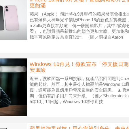
更飽滿
蘋果 （Apple ）預計將在9月舉行的蘋果發表會推出全
已有爆料大神曝光平價版iPhone 16的新色系實機照，昨（
n Zollo更直接在頻道上傳一段開箱影片，其中2款
看」，也讚賞蘋果新推出的顏色更加大膽、更加飽和。 ▲
幾乎可以確定改為垂直設計。（圖／翻攝自Aaron
Windows 10再見！微軟宣布「停支援日
安風險
近來，微軟面臨一系列挑戰，從產品召回問題到CrowdStr
能的起伏。然而，其中最令人擔憂的是Windows 10即
援，這可能為數億用戶帶來嚴重的安全隱患。 ▲ 微軟宣
期，但仍有許多用戶尚未升級。（圖／Shutterstoc
5年10月14日起，Windows 10將停止技
蘋果超強黑科技！用心率辨別身分 未來有望