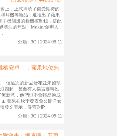
會上，正式揭曉了備受期待的i
手錶和耳機等新品，還推出了蘋果
nce）和手機側邊的相機控制鈕，搭配
為外界關注的焦點。Maktar創辦人
，
分類 : 3C | 2024-09-11
不會跳槽安卓」：蘋果地位無
6系列，但這次的新品發布並未如預
浪四起，甚至有人揚言要轉投
16了無新意，他們也不會輕易換成
 蘋果在秋季發表會公開iPho
T論壇發文表示，儘管對iP
分類 : 3C | 2024-09-11
動態消失」網哀嚎：不更